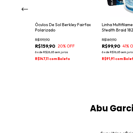
arcia Max5 Elite
Óculos De Sol Berkley Fairfax
Linha Multifilam
Polarizado
Stealth Braid 18
R$199,90
R$169,90
R$159,90
R$99,90
20
% OFF
41
% 
ros
6
x
de
R$26,65
sem juros
6
x
de
R$16,65
sem juro
oleto
R$147,11
com
Boleto
R$91,91
com
Bole
Abu Garci