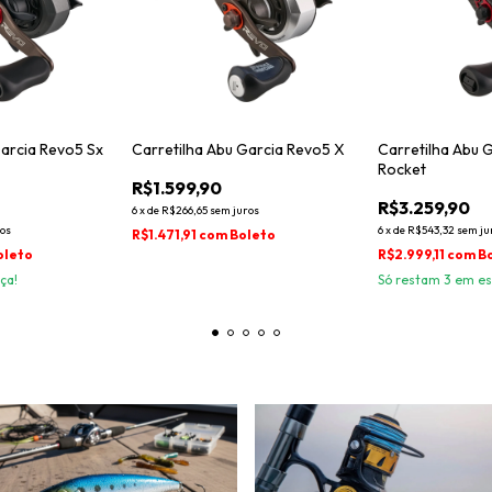
Garcia Revo5 Sx
Carretilha Abu Garcia Revo5 X
Carretilha Abu 
Rocket
R$1.599,90
R$3.259,90
6
x
de
R$266,65
sem juros
os
6
x
de
R$543,32
sem ju
R$1.471,91
com
Boleto
oleto
R$2.999,11
com
B
ça!
Só restam
3
em es