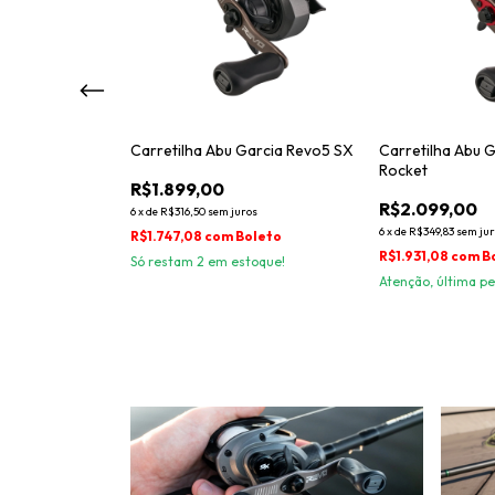
arcia Revo4 Stx
Carretilha Abu Garcia Revo5 SX
Carretilha Abu 
Rocket
R$1.899,00
R$2.099,00
3
% OFF
6
x
de
R$316,50
sem juros
6
x
de
R$349,83
sem jur
ros
R$1.747,08
com
Boleto
R$1.931,08
com
B
oleto
Só restam
2
em estoque!
Atenção, última pe