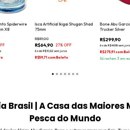
Isca Artificial Ikigai Shugan Shad
Bone Abu Garci
ento Spiderwire
75mm
Trucker Silver
2m X8
R$89,00
R$299,90
R$64,90
27
% OFF
OFF
6
x
de
R$49,98
sem jur
6
x
de
R$10,82
sem juros
s
R$275,91
com
Bol
R$59,71
com
Boleto
to
Só restam
3
em es
a Brasil | A Casa das Maiores
Pesca do Mundo