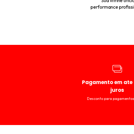
Sua vitrine ofic
performance profissio
Pagamento em ate 
juros
Desconto para pagamentos 