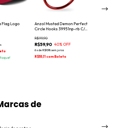
a Flag Logo
Anzol Mustad Demon Perfect
Óculos De Sol Ug
Circle Hooks 39951np-rb C/
Matte Polarizad
10pçs
R$99,90
R$199,90
R$59,90
R$159,90
40
% OFF
20
%
os
6
x
de
R$9,98
sem juros
6
x
de
R$26,65
sem jur
eto
R$55,11
com
Boleto
R$147,11
com
Bol
toque!
 Marcas de
Abu Garcia Brasil 
Pesca