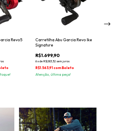
Garcia Revo5
Carretilha Abu Garcia Revo Ike
Carretilha Abu 
Signature
Premier
R$1.699,90
R$3.100,00
ros
6
x
de
R$283,32
sem juros
6
x
de
R$516,67
sem ju
oleto
R$1.563,91
com
Boleto
R$2.852,00
com
toque!
Atenção, última peça!
Só restam
2
em es