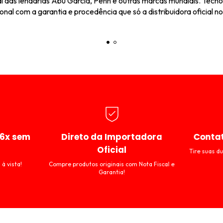
ial das lendárias Abu Garcia, Penn e outras marcas mundiais. Tecn
nal com a garantia e procedência que só a distribuidora oficial no
6x sem
Direto da Importadora
Contat
Oficial
Tire suas d
á vista!
Compre produtos originais com Nota Fiscal e
Garantia!