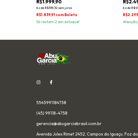
R$1.999,90
R$2.4
6
x
de
R$333,32
sem juros
6
x
de
R$41
R$1.839,91
com
Boleto
R$2.299
Só restam
2
em estoque!
Atenção,
5545991184758
(45) 99118-4758
gerencia@abugarciabrasil.com.br
Avenida Jules Rimet 2452, Campos do Iguaçu, Foz do