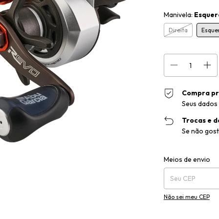
Manivela:
Esquer
Direita
Esque
Compra pr
Seus dados 
Trocas e d
Se não gost
Entregas para o CEP
Meios de envio
Não sei meu CEP