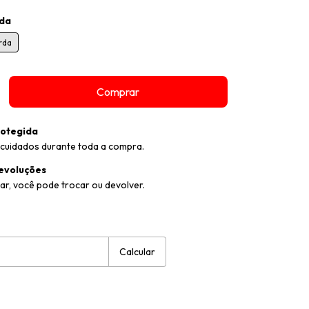
da
rda
otegida
cuidados durante toda a compra.
evoluções
ar, você pode trocar ou devolver.
:
Alterar CEP
Calcular