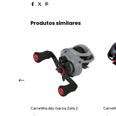
Produtos similares
vo Exd
Carretilha Abu Garcia Zata 2
Carreti