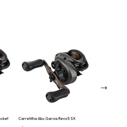
ocket
Carretilha Abu Garcia Revo5 SX
Carretilha Abu 