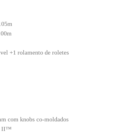
/105m
/100m
ável +1 rolamento de roletes
 mm com knobs co-moldados
n II™