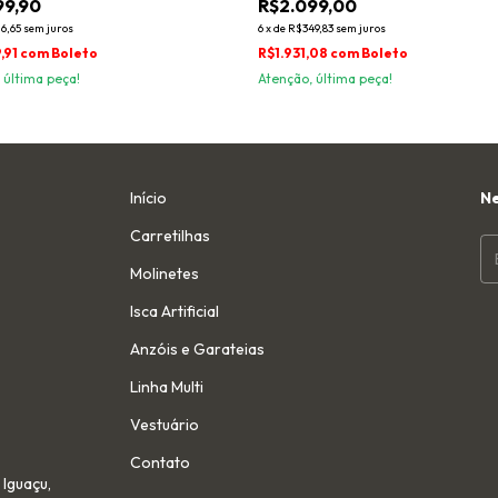
99,90
R$2.099,00
6,65
sem juros
6
x
de
R$349,83
sem juros
,91
com
Boleto
R$1.931,08
com
Boleto
 última peça!
Atenção, última peça!
Início
Ne
Carretilhas
Molinetes
Isca Artificial
Anzóis e Garateias
Linha Multi
Vestuário
Contato
 Iguaçu,