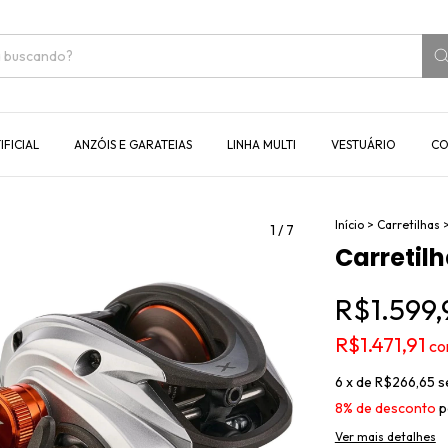
IFICIAL
ANZÓIS E GARATEIAS
LINHA MULTI
VESTUÁRIO
CO
Início
>
Carretilhas
1
/
7
Carretil
R$1.599,
R$1.471,91
c
6
x de
R$266,65
s
8% de desconto
p
Ver mais detalhes