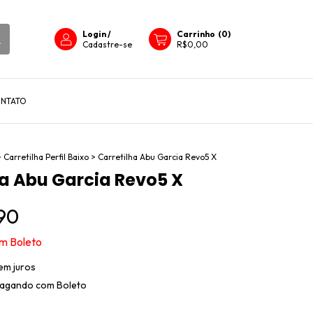
Login
/
Carrinho
(
0
)
Cadastre-se
R$0,00
NTATO
>
Carretilha Perfil Baixo
>
Carretilha Abu Garcia Revo5 X
ha Abu Garcia Revo5 X
90
om
Boleto
em juros
agando com Boleto