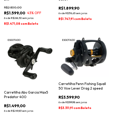
R$2.800,00
R$1.899,90
R$1.599,00
43
% OFF
6
x
de
R$316,65
sem juros
6
x
de
R$266,50
sem juros
R$1.747,91
com
Boleto
R$1.471,08
com
Boleto
ESGOTADO
ESGOTADO
Carretilha Penn Fishing Squall
50 Vsw Lever Drag 2 speed
Carretilha Abu Garcia Max5
Predator 400
R$3.599,90
6
x
de
R$599,98
sem juros
R$1.499,00
R$3.311,91
com
Boleto
6
x
de
R$249,83
sem juros