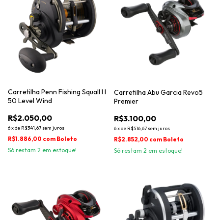
Carretilha Penn Fishing Squall I I
Carretilha Abu Garcia Revo5
50 Level Wind
Premier
R$2.050,00
R$3.100,00
6
x
de
R$341,67
sem juros
6
x
de
R$516,67
sem juros
R$1.886,00
com
Boleto
R$2.852,00
com
Boleto
Só restam
2
em estoque!
Só restam
2
em estoque!