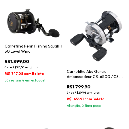
Carretilha Penn Fishing Squall I I
30 Level Wind
R$1.899,00
6
x
de
R$316,50
sem juros
Carretilha Abu Garcia
R$1.747,08
com
Boleto
Ambassadeur C3-6500 / C3-
Só restam
4
em estoque!
6501
R$1.799,90
6
x
de
R$299,98
sem juros
R$1.655,91
com
Boleto
Atenção, última peça!