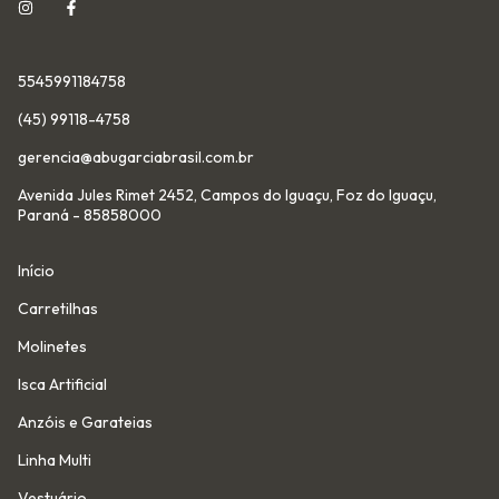
5545991184758
(45) 99118-4758
gerencia@abugarciabrasil.com.br
Avenida Jules Rimet 2452, Campos do Iguaçu, Foz do Iguaçu,
Paraná - 85858000
Início
Carretilhas
Molinetes
Isca Artificial
Anzóis e Garateias
Linha Multi
Vestuário