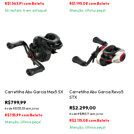
R$1.563,91
com
Boleto
R$1.195,08
com
Boleto
Só restam
4
em estoque!
Atenção, última peça!
Carretilha Abu Garcia Max5 SX
Carretilha Abu Garcia Revo5
STX
R$799,99
R$2.299,00
6
x
de
R$133,33
sem juros
6
x
de
R$383,17
sem juros
R$735,99
com
Boleto
R$2.115,08
com
Boleto
Atenção, última peça!
Atenção, última peça!