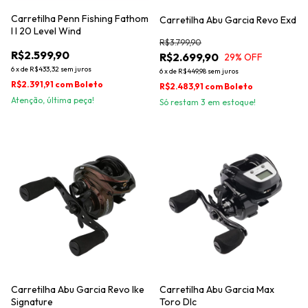
Carretilha Penn Fishing Fathom
Carretilha Abu Garcia Revo Exd
I I 20 Level Wind
R$3.799,90
R$2.599,90
R$2.699,90
29
% OFF
6
x
de
R$433,32
sem juros
6
x
de
R$449,98
sem juros
R$2.391,91
com
Boleto
R$2.483,91
com
Boleto
Atenção, última peça!
Só restam
3
em estoque!
Carretilha Abu Garcia Revo Ike
Carretilha Abu Garcia Max
Signature
Toro Dlc