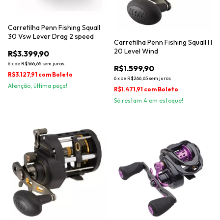
Carretilha Penn Fishing Squall
30 Vsw Lever Drag 2 speed
Carretilha Penn Fishing Squall I I
20 Level Wind
R$3.399,90
6
x
de
R$566,65
sem juros
R$1.599,90
R$3.127,91
com
Boleto
6
x
de
R$266,65
sem juros
Atenção, última peça!
R$1.471,91
com
Boleto
Só restam
4
em estoque!