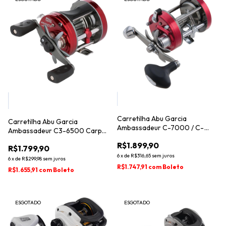
Carretilha Abu Garcia
Carretilha Abu Garcia
Ambassadeur C-7000 / C-
Ambassadeur C3-6500 Carp
7001
Special
R$1.899,90
R$1.799,90
6
x
de
R$316,65
sem juros
6
x
de
R$299,98
sem juros
R$1.747,91
com
Boleto
R$1.655,91
com
Boleto
ESGOTADO
ESGOTADO