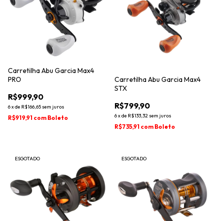
Carretilha Abu Garcia Max4
PRO
Carretilha Abu Garcia Max4
STX
R$999,90
R$799,90
6
x
de
R$166,65
sem juros
6
x
de
R$133,32
sem juros
R$919,91
com
Boleto
R$735,91
com
Boleto
ESGOTADO
ESGOTADO