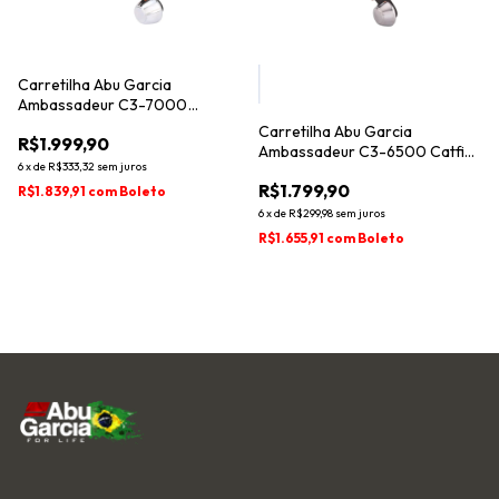
Carretilha Abu Garcia
Ambassadeur C3-7000
Catfish Special Edition
Carretilha Abu Garcia
R$1.999,90
Ambassadeur C3-6500 Catfish
6
x
de
R$333,32
sem juros
Special
R$1.799,90
R$1.839,91
com
Boleto
6
x
de
R$299,98
sem juros
R$1.655,91
com
Boleto