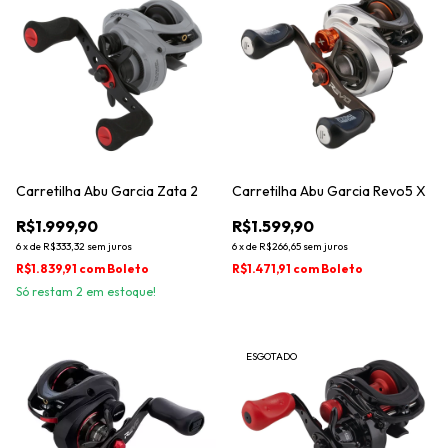
Carretilha Abu Garcia Zata 2
Carretilha Abu Garcia Revo5 X
R$1.999,90
R$1.599,90
6
x
de
R$333,32
sem juros
6
x
de
R$266,65
sem juros
R$1.839,91
com
Boleto
R$1.471,91
com
Boleto
Só restam
2
em estoque!
ESGOTADO