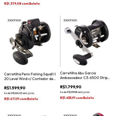
R$1.379,08
com
Boleto
ESGOTADO
ESGOTADO
Carretilha Abu Garcia
Carretilha Penn Fishing Squall I I
Ambassadeur C3-6500 Striper
20 Level Wind c/ Contador de
Special
Linha
R$1.799,90
R$1.599,90
6
x
de
R$299,98
sem juros
6
x
de
R$266,65
sem juros
R$1.655,91
com
Boleto
R$1.471,91
com
Boleto
ESGOTADO
ESGOTADO