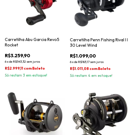
Carretilha Abu Garcia Revo5
Carretilha Penn Fishing Rival I I
Rocket
30 Level Wind
R$3.259,90
R$1.099,00
6
x
de
R$543,32
sem juros
6
x
de
R$183,17
sem juros
R$2.999,11
com
Boleto
R$1.011,08
com
Boleto
Só restam
3
em estoque!
Só restam
4
em estoque!