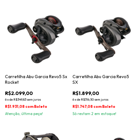
Carretilha Abu Garcia Revo5 Sx
Carretilha Abu Garcia Revo5
Rocket
SX
R$2.099,00
R$1.899,00
6
x
de
R$349,83
sem juros
6
x
de
R$316,50
sem juros
R$1.931,08
com
Boleto
R$1.747,08
com
Boleto
Atenção, última peça!
Só restam
2
em estoque!