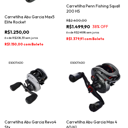
Carretilha Penn Fishing Squall
200 HS
Carretilha Abu Garcia Max5
R$2.400,00
Elite Rocket
R$1.499,90
38
% OFF
R$1.250,00
6
x
de
R$249,98
sem juros
6
x
de
R$208,33
sem juros
R$1.379,91
com
Boleto
R$1.150,00
com
Boleto
ESGOTADO
ESGOTADO
Carretilha Abu Garcia Revo4
Carretilha Abu Garcia Max 4
Stx
60/61