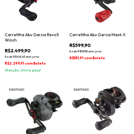
Carretilha Abu Garcia Revo5
Carretilha Abu Garcia Max4 X
Winch
R$599,90
R$2.499,90
6
x
de
R$99,98
sem juros
6
x
de
R$416,65
sem juros
R$551,91
com
Boleto
R$2.299,91
com
Boleto
Atenção, última peça!
ESGOTADO
ESGOTADO