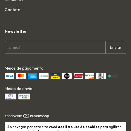
Contato
Newsletter
Meios de pagamento
Meios de envio
Copyright Total Fishing Brasil - 21104389000195 - 2026. Todos os direitos
Ao navegar por este site
você aceita o uso de cookies
para agilizar
reservados.