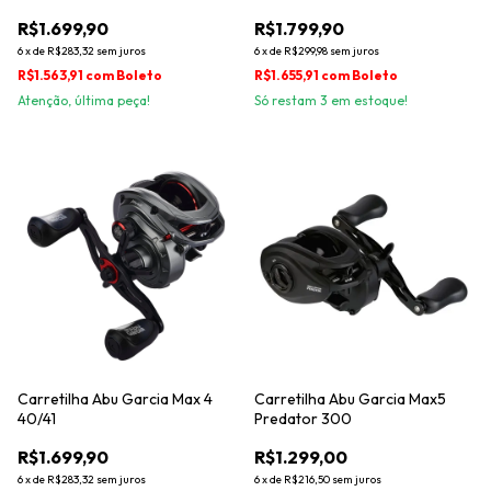
R$1.699,90
R$1.799,90
6
x
de
R$283,32
sem juros
6
x
de
R$299,98
sem juros
R$1.563,91
com
Boleto
R$1.655,91
com
Boleto
Atenção, última peça!
Só restam
3
em estoque!
Carretilha Abu Garcia Max 4
Carretilha Abu Garcia Max5
40/41
Predator 300
R$1.699,90
R$1.299,00
6
x
de
R$283,32
sem juros
6
x
de
R$216,50
sem juros