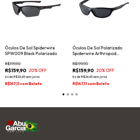
Óculos De Sol Spiderwire
Óculos De Sol Polarizado
SPW009 Black Polarizado
Spiderwire Arthropod
Polarizado
R$199,90
R$199,90
R$159,90
R$159,90
20
% OFF
20
% OFF
6
x
de
R$26,65
sem juros
6
x
de
R$26,65
sem juros
R$147,11
com
Boleto
R$147,11
com
Boleto