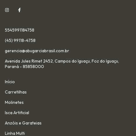
5545991184758
(45) 99118-4758
gerencia@abugarciabrasil.com.br
Avenida Jules Rimet 2452, Campos do Iguaçu, Foz do Iguaçu,
Paraná - 85858000
Início
Carretilhas
Molinetes
Isca Artificial
Anzóis e Garateias
Linha Multi