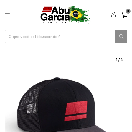
0
1
/
4