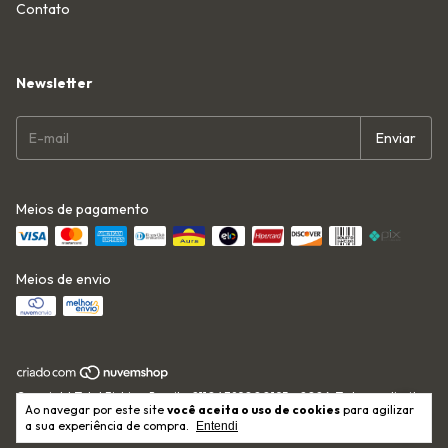
Contato
Newsletter
Meios de pagamento
Meios de envio
Copyright Total Fishing Brasil - 21104389000195 - 2026. Todos os direitos
Ao navegar por este site
você aceita o uso de cookies
para agilizar
reservados.
a sua experiência de compra.
Entendi