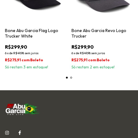
Bone Abu Garcia Flag Logo
Bone Abu Garcia Revo Logo
Trucker White
Trucker
R$299,90
R$299,90
6
x
de
R$49,98
sem juros
6
x
de
R$49,98
sem juros
R$275,91
com
Boleto
R$275,91
com
Boleto
Só restam
3
em estoque!
Só restam
2
em estoque!