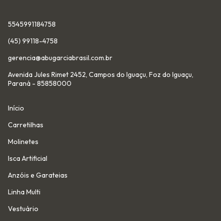
5545991184758
(45) 99118-4758
gerencia@abugarciabrasil.com.br
Avenida Jules Rimet 2452, Campos do Iguaçu, Foz do Iguaçu,
Paraná - 85858000
Início
Carretilhas
Molinetes
Isca Artificial
Anzóis e Garateias
Linha Multi
Vestuário