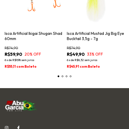
Isca Artificial Ikigai Shugan Shad
Isca Artificial Mustad Jig Big Eye
60mm
Bucktail 3,5g - 7g
R$74,90
R$74,90
R$59,90
R$49,90
20
% OFF
33
% OFF
6
x
de
R$9,98
sem juros
6
x
de
R$8,32
sem juros
R$55,11
com
Boleto
R$45,91
com
Boleto