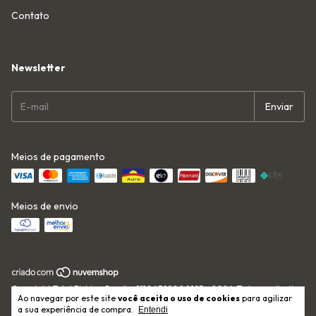
Contato
Newsletter
Meios de pagamento
Meios de envio
Copyright Total Fishing Brasil - 21104389000195 - 2026. Todos os direitos
Ao navegar por este site
você aceita o uso de cookies
para agilizar
reservados.
a sua experiência de compra.
Entendi