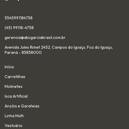
5545991184758
(45) 99118-4758
gerencia@abugarciabrasil.com.br
Avenida Jules Rimet 2452, Campos do Iguaçu, Foz do Iguaçu,
Paraná - 85858000
Início
Carretilhas
Molinetes
Isca Artificial
Anzóis e Garateias
Linha Multi
Vestuário