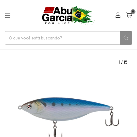
0
1
/
15